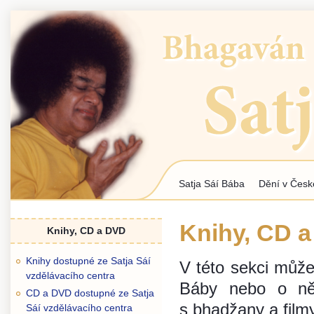
Jum
Satja Sáí Bába
Dění v Česk
Hlavní menu
Knihy, CD 
Knihy, CD a DVD
Knihy dostupné ze Satja Sáí
V této sekci může
vzdělávacího centra
Báby nebo o n
CD a DVD dostupné ze Satja
s bhadžany a filmy
Sáí vzdělávacího centra