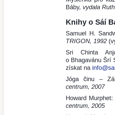
Báby,
vydala Ruth
Knihy o Sáí B
Samuel H. Sandwe
TRIGON, 1992
(v
Sri Chinta Anja
o Bhagavánu Šrí S
získat na
info@sa
Jóga činu – Zák
centrum, 2007
Howard Murphet: 
centrum, 2005