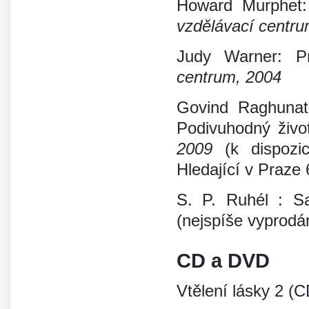
Howard Murphet
vzdělávací centru
Judy Warner: P
centrum, 2004
Govind Raghunat
Podivuhodný živo
2009
(k dispozi
Hledající v Praze 
S. P. Ruhél : S
(nejspíše vyprodá
CD a DVD
Vtělení lásky 2 (C