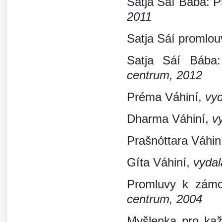
Satja Sáí Bába: P
2011
Satja Sáí promlou
Satja Sáí Bába:
centrum, 2012
Préma Váhiní,
vyd
Dharma Váhiní,
v
Prašnóttara Váhin
Gíta Váhiní,
vydal
Promluvy k zám
centrum, 2004
Myšlenka pro kaž