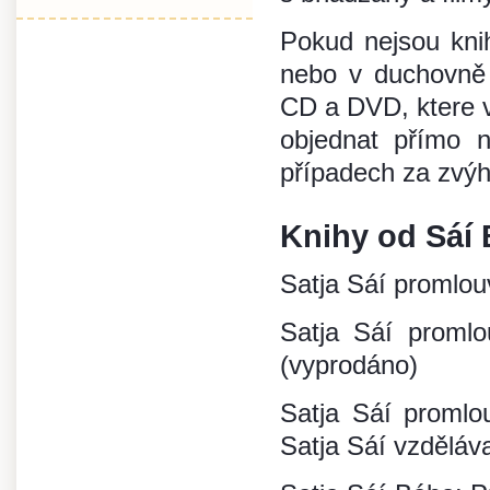
Pokud nejsou knih
nebo v duchovně 
CD a DVD, ktere v
objednat přímo
případech za zvý
Knihy od Sáí
Satja Sáí promlouv
Satja Sáí promlo
(vyprodáno)
Satja Sáí promlo
Satja Sáí vzděláv