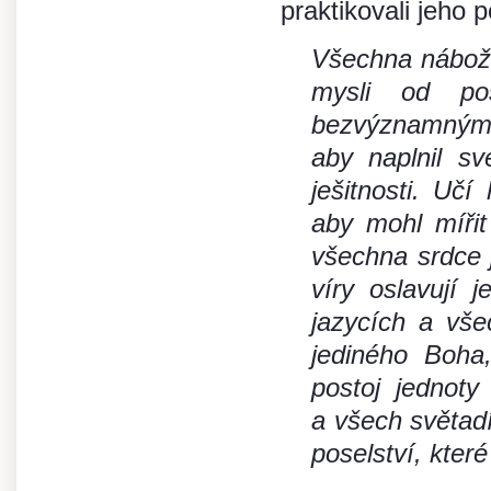
praktikovali jeho p
Všechna nábožen
mysli od p
bezvýznamným 
aby naplnil sv
ješitnosti. Uč
aby mohl míři
všechna srdce
víry oslavují
jazycích a vše
jediného Boha,
postoj jednot
a všech světadíl
poselství, které