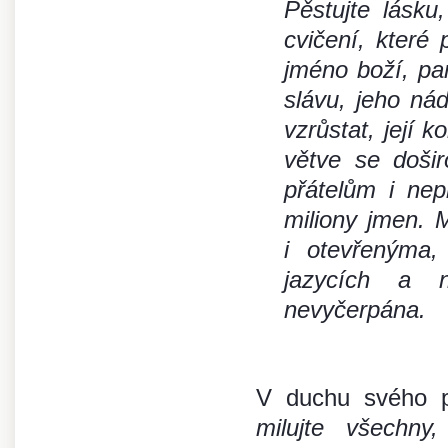
Pěstujte lásku,
cvičení, které
jméno boží, pam
slávu, jeho ná
vzrůstat, její k
větve se došir
přátelům i ne
miliony jmen. 
i otevřenýma,
jazycích a n
nevyčerpána.
V duchu svého p
milujte všechny