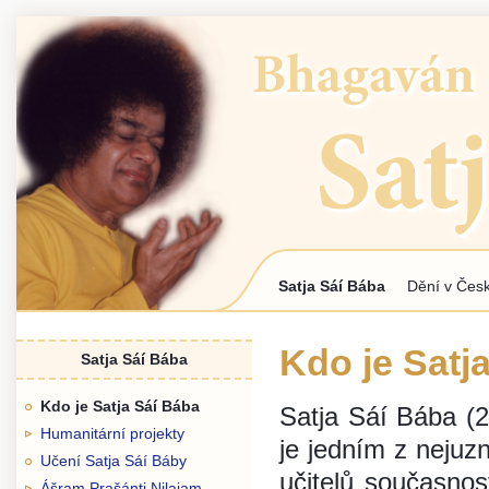
Jum
Satja Sáí Bába
Dění v Česk
Hlavní menu
Kdo je Satj
Satja Sáí Bába
Kdo je Satja Sáí Bába
Satja Sáí Bába (2
Humanitární projekty
je jedním z nejuz
Učení Satja Sáí Báby
učitelů současnost
Ášram Prašánti Nilajam