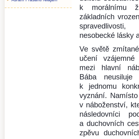
k morálnímu ž
základních vroze
spravedlivosti
nesobecké lásky a
Ve světě zmítané
učení vzájemné
mezi hlavní ná
Bába neusiluje
k jednomu konkr
vyznání. Namísto
v náboženství, kte
následovníci po
a duchovních cest
zpěvu duchovních