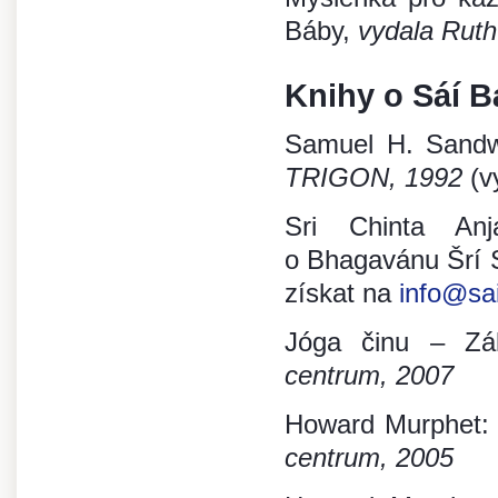
Báby,
vydala Ruth
Knihy o Sáí B
Samuel H. Sandwe
TRIGON, 1992
(v
Sri Chinta Anja
o Bhagavánu Šrí S
získat na
info@sa
Jóga činu – Zák
centrum, 2007
Howard Murphet: 
centrum, 2005