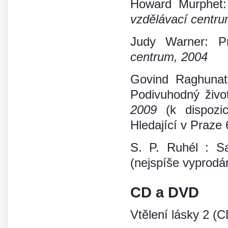
Howard Murphet
vzdělávací centru
Judy Warner: P
centrum, 2004
Govind Raghunat
Podivuhodný živo
2009
(k dispozi
Hledající v Praze 
S. P. Ruhél : S
(nejspíše vyprodá
CD a DVD
Vtělení lásky 2 (C