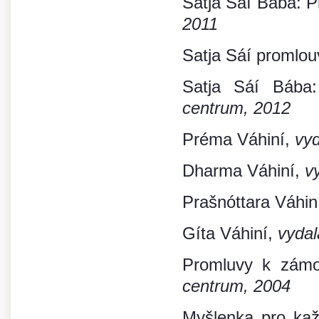
Satja Sáí Bába: P
2011
Satja Sáí promlou
Satja Sáí Bába:
centrum, 2012
Préma Váhiní,
vyd
Dharma Váhiní,
v
Prašnóttara Váhin
Gíta Váhiní,
vydal
Promluvy k zám
centrum, 2004
Myšlenka pro kaž