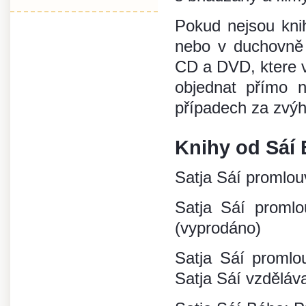
Pokud nejsou knih
nebo v duchovně 
CD a DVD, ktere v
objednat přímo
případech za zvý
Knihy od Sáí
Satja Sáí promlouv
Satja Sáí promlo
(vyprodáno)
Satja Sáí promlo
Satja Sáí vzděláv