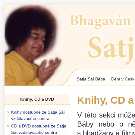
Jum
Satja Sáí Bába
Dění v Česk
Hlavní menu
Knihy, CD 
Knihy, CD a DVD
Knihy dostupné ze Satja Sáí
V této sekci může
vzdělávacího centra
Báby nebo o n
CD a DVD dostupné ze Satja
s bhadžany a filmy
Sáí vzdělávacího centra